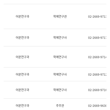
명,
교
직
육
위/
연
직
어문연구과
학예연구관
02-2669-9713
수
급,
과
전
어
화,
문
담
연
당
구
어문연구과
학예연구사
02-2669-9717
업
실
무)
어
문
연
어문연구과
학예연구사
02-2669-9714
구
과
어
문
어문연구과
학예연구사
02-2669-9712
연
구
과
(사
어문연구과
학예연구사
02-2669-9716
전
팀)
언
어
어문연구과
주무관
02-2669-9630
정