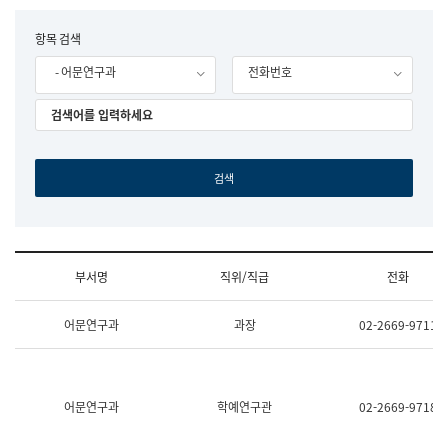
립
국
F
항목 검색
어
o
원
- 어문연구과
전화번호
r
조
m
직
도
국
어
원
원
장
기
획
연
수
부서명
직위/직급
전화
부
기
조
획
어문연구과
과장
02-2669-9711
직
운
및
영
업
과
무
공
소
공
어문연구과
학예연구관
02-2669-9718
개
언
(부
어
서
과