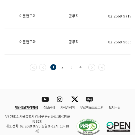
보
과
한
어문연구과
공무직
02-2669-9719
국
어
진
흥
과
어문연구과
공무직
02-2669-9635
수
어
점
자
진
첫 페이지
이전 페이지
다음 페이지
마지막 페이지
1
2
3
4
흥
과
Youtube
Instagram
Twitter
blog
개인정보 처리 방침
정보공개
저작권 정책
무료 배포 프로그램
오시는 길
바로 가기
문체부와 소속기관
우) 07511 서울특별시 강서구 금낭화로 154(방화
동 827)
대표 전화: 02-2669-9775(평일 9~12시, 13~18
시)