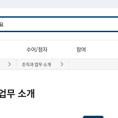
수어/점자
참여
조직과 업무 소개
바로가기
바로가기
업무 소개