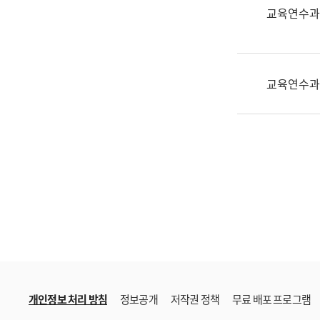
한
교육연수과
국
어
진
흥
교육연수과
과
수
어
점
자
진
흥
과
개인정보 처리 방침
정보공개
저작권 정책
무료 배포 프로그램