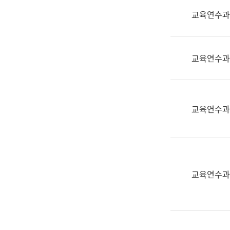
실
교육연수과
어
문
연
구
교육연수과
과
어
문
연
교육연수과
구
과
(사
전
팀)
교육연수과
언
어
정
보
과