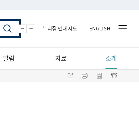
누리집 안내 지도
ENGLISH
전체 
축소
확대
알림
자료
소개
주소 복사
프린트
점자파일 내려받기
점자뷰어 보