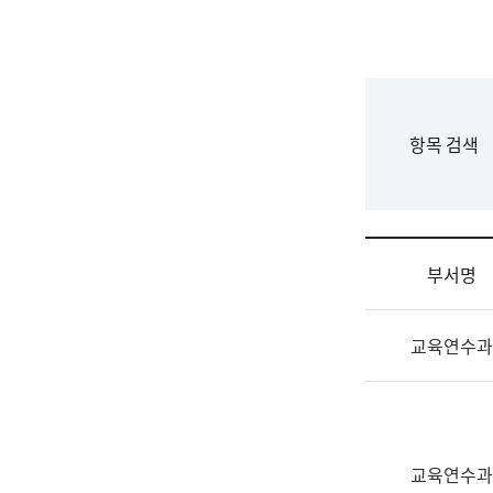
국
립
국
어
원
F
항목 검색
조
o
직
r
도
m
국
어
부서명
원
원
조
장
교육연수과
직
기
및
획
업
연
무
수
소
부
교육연수과
개
기