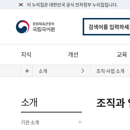
이 누리집은 대한민국 공식 전자정부 누리집입니다.
통
합
검
색
주
지식
개선
교육
메
뉴
현
Home
소개
조직·사업 소개
바로가기
재
위
치:
소개
조직과 
기관 소개