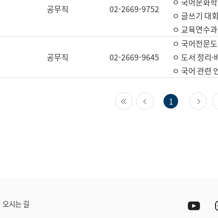
ㅇ 국어문화학
공무직
02-2669-9752
ㅇ 글쓰기 대회
ㅇ 교육연수과
ㅇ 국어전문도
공무직
02-2669-9645
ㅇ 도서 정리·
ㅇ 국어 관련
첫 페이지
이전 페이지
다
1
Yout
오시는 길