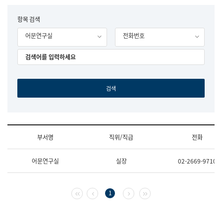
립
국
F
항목 검색
어
o
원
어문연구실
전화번호
r
조
m
직
도
국
어
원
원
장
기
획
연
수
부서명
직위/직급
전화
부
기
조
획
어문연구실
실장
02-2669-9710
직
운
및
영
업
과
무
공
첫 페이지
이전 페이지
다음 페이지
마지막 페이지
1
소
공
개
언
(부
어
서
과