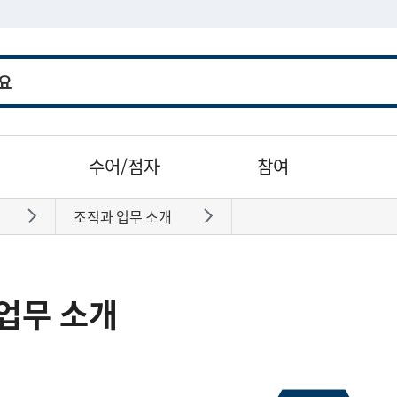
수어/점자
참여
조직과 업무 소개
바로가기
바로가기
업무 소개