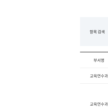
국
립
국
어
원
F
항목 검색
조
o
직
r
도
m
국
어
부서명
원
원
조
장
교육연수과
직
기
및
획
업
연
무
수
소
부
교육연수과
개
기