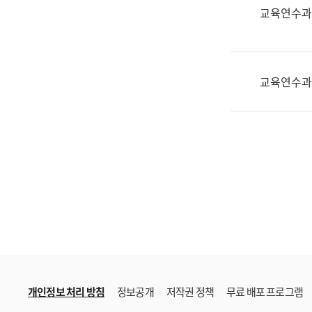
한
교육연수과
국
어
진
흥
교육연수과
과
수
어
점
자
진
흥
과
개인정보 처리 방침
정보공개
저작권 정책
무료 배포 프로그램