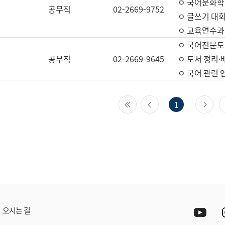
ㅇ 국어문화학
공무직
02-2669-9752
ㅇ 글쓰기 대회
ㅇ 교육연수과
ㅇ 국어전문도
공무직
02-2669-9645
ㅇ 도서 정리·
ㅇ 국어 관련
첫 페이지
이전 페이지
다
1
Yout
오시는 길