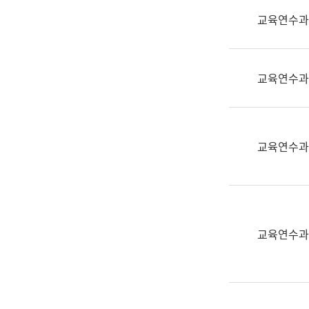
실
교육연수과
어
문
연
구
교육연수과
과
어
문
연
교육연수과
구
과
(사
전
팀)
교육연수과
언
어
정
보
과