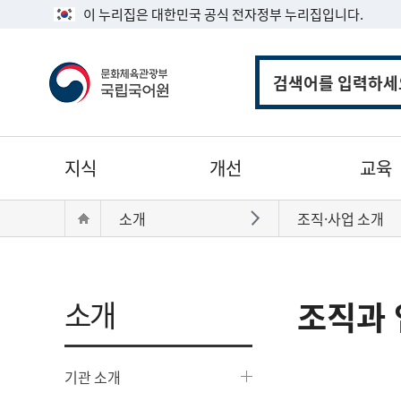
이 누리집은 대한민국 공식 전자정부 누리집입니다.
통
합
검
색
주
지식
개선
교육
메
뉴
현
Home
소개
조직·사업 소개
바로가기
재
위
치:
소개
조직과 
기관 소개