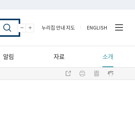
누리집 안내 지도
ENGLISH
전체 
축소
확대
알림
자료
소개
주소 복사
프린트
점자파일 내려받기
점자뷰어 보