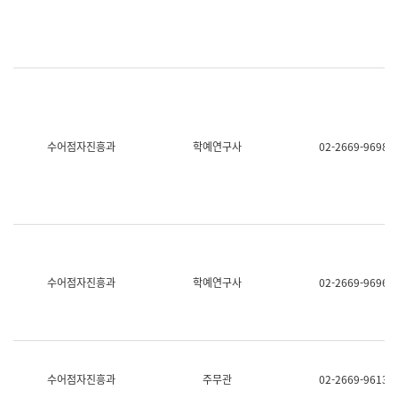
명,
교
직
육
위/
연
직
수
급,
과
전
어
화,
문
담
연
당
구
수어점자진흥과
학예연구사
02-2669-9698
업
실
무)
어
문
연
구
과
어
문
연
수어점자진흥과
학예연구사
02-2669-9696
구
과
(사
전
팀)
언
어
수어점자진흥과
주무관
02-2669-9613
정