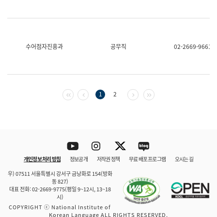
수어점자진흥과
공무직
02-2669-9661
첫 페이지
이전 페이지
다음 페이지
마지막 페이지
1
2
Youtube
Instagram
Twitter
blog
개인정보 처리 방침
정보공개
저작권 정책
무료 배포 프로그램
오시는 길
바로 가기
문체부와 소속기관
우) 07511 서울특별시 강서구 금낭화로 154(방화
동 827)
대표 전화: 02-2669-9775(평일 9~12시, 13~18
시)
COPYRIGHT ⓒ National Institute of
Korean Language ALL RIGHTS RESERVED.