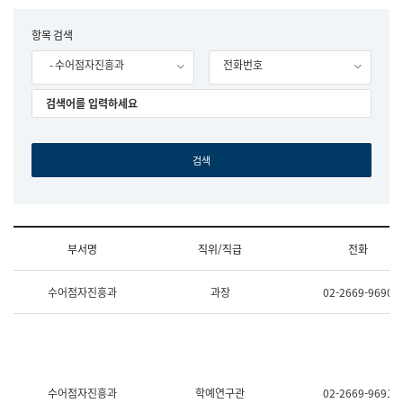
립
국
F
항목 검색
어
o
원
- 수어점자진흥과
전화번호
r
조
m
직
도
국
어
원
원
장
기
획
연
수
부서명
직위/직급
전화
부
기
조
획
수어점자진흥과
과장
02-2669-9690
직
운
및
영
업
과
무
공
소
공
개
언
(부
어
수어점자진흥과
학예연구관
02-2669-9691
서
과