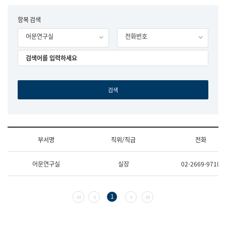
립
국
F
항목 검색
어
o
원
어문연구실
전화번호
r
조
m
직
도
국
어
원
원
장
기
획
연
수
부서명
직위/직급
전화
부
기
조
획
어문연구실
실장
02-2669-9710
직
운
및
영
업
과
무
공
첫 페이지
이전 페이지
다음 페이지
마지막 페이지
1
소
공
개
언
(부
어
서
과