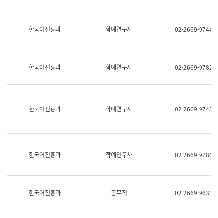
명,
교
직
육
위/
연
한국어진흥과
학예연구사
02-2669-9744
직
수
급,
과
전
어
화,
문
담
연
한국어진흥과
학예연구사
02-2669-9782
당
구
업
실
무)
어
문
연
한국어진흥과
학예연구사
02-2669-9743
구
과
어
문
연
한국어진흥과
학예연구사
02-2669-9786
구
과
(사
전
팀)
한국어진흥과
공무직
02-2669-9631
언
어
정