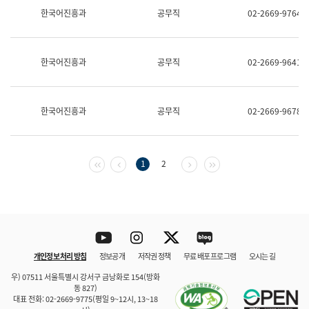
보
한국어진흥과
공무직
02-2669-9764
과
한
국
어
한국어진흥과
공무직
02-2669-9641
진
흥
과
수
한국어진흥과
공무직
02-2669-9678
어
점
자
진
흥
첫 페이지
이전 페이지
다음 페이지
마지막 페이지
1
2
과
Youtube
Instagram
Twitter
blog
개인정보 처리 방침
정보공개
저작권 정책
무료 배포 프로그램
오시는 길
바로 가기
문체부와 소속기관
우) 07511 서울특별시 강서구 금낭화로 154(방화
동 827)
대표 전화: 02-2669-9775(평일 9~12시, 13~18