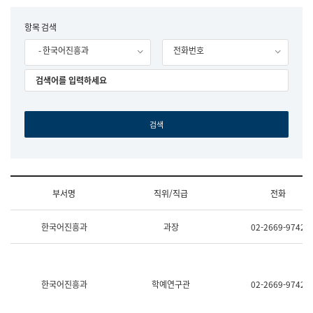
립
국
F
항목 검색
어
o
원
- 한국어진흥과
전화번호
r
조
m
직
도
국
어
원
원
장
기
획
연
수
부서명
직위/직급
전화
부
기
조
획
한국어진흥과
과장
02-2669-9742
직
운
및
영
업
과
무
공
소
공
한국어진흥과
학예연구관
02-2669-9742
개
언
(부
어
서
과