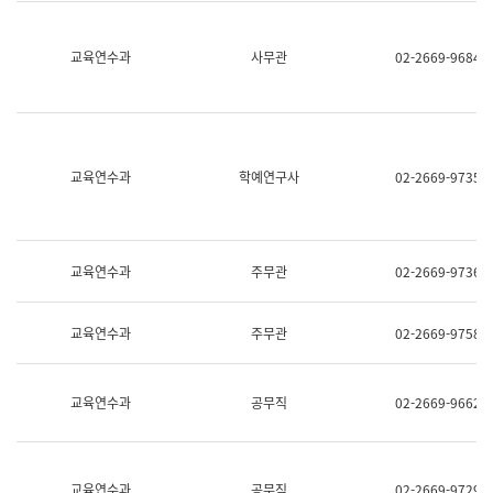
명,
교
직
육
위/
연
교육연수과
사무관
02-2669-9684
직
수
급,
과
전
어
화,
문
담
연
당
구
교육연수과
학예연구사
02-2669-9735
업
실
무)
어
문
연
구
교육연수과
주무관
02-2669-9736
과
어
문
교육연수과
주무관
02-2669-9758
연
구
과
(사
교육연수과
공무직
02-2669-9662
전
팀)
언
어
정
교육연수과
공무직
02-2669-9729