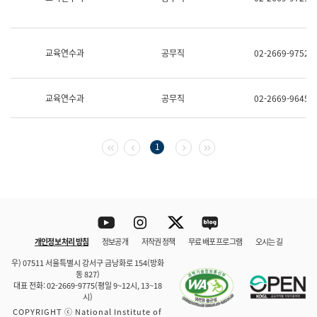
보
과
한
국
교육연수과
공무직
02-2669-9752
어
진
흥
과
교육연수과
공무직
02-2669-9645
수
어
점
자
첫 페이지
이전 페이지
다음 페이지
마지막 페이지
1
진
흥
과
Youtube
Instagram
Twitter
blog
개인정보 처리 방침
정보공개
저작권 정책
무료 배포 프로그램
오시는 길
바로 가기
문체부와 소속기관
우) 07511 서울특별시 강서구 금낭화로 154(방화
동 827)
대표 전화: 02-2669-9775(평일 9~12시, 13~18
시)
COPYRIGHT ⓒ National Institute of