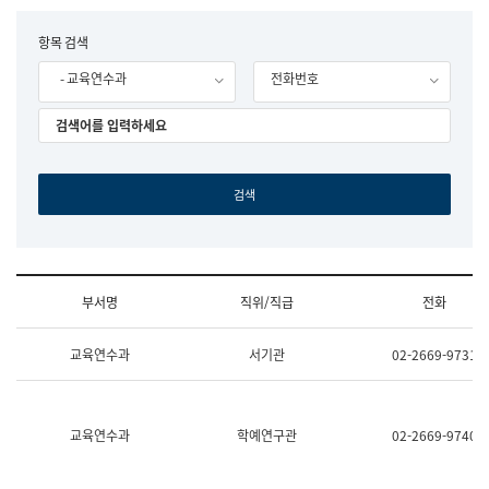
립
국
F
항목 검색
어
o
원
- 교육연수과
전화번호
r
조
m
직
도
국
어
원
원
장
기
획
연
수
부서명
직위/직급
전화
부
기
조
획
교육연수과
서기관
02-2669-9731
직
운
및
영
업
과
무
공
소
공
교육연수과
학예연구관
02-2669-9740
개
언
(부
어
서
과