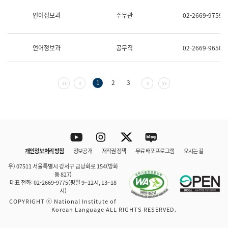
보
과
언어정보과
주무관
02-2669-9759
한
국
어
언어정보과
공무직
02-2669-9650
진
흥
과
수
첫 페이지
이전 페이지
다음 페이지
마지막 페이지
1
2
3
어
점
자
진
흥
과
Youtube
Instagram
Twitter
blog
개인정보 처리 방침
정보공개
저작권 정책
무료 배포 프로그램
오시는 길
바로 가기
문체부와 소속기관
우) 07511 서울특별시 강서구 금낭화로 154(방화
동 827)
대표 전화: 02-2669-9775(평일 9~12시, 13~18
시)
COPYRIGHT ⓒ National Institute of
Korean Language ALL RIGHTS RESERVED.