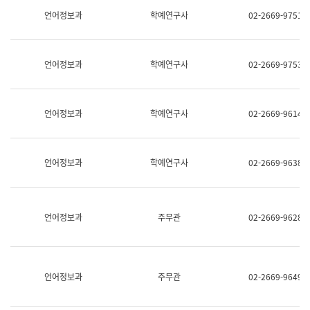
명,
교
언어정보과
학예연구사
02-2669-9751
직
육
위/
연
직
수
급,
과
언어정보과
학예연구사
02-2669-9753
전
어
화,
문
담
연
당
구
언어정보과
학예연구사
02-2669-9614
업
실
무)
어
문
연
언어정보과
학예연구사
02-2669-9638
구
과
어
문
연
언어정보과
주무관
02-2669-9628
구
과
(사
전
팀)
언어정보과
주무관
02-2669-9649
언
어
정