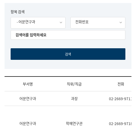
립
국
F
항목 검색
어
o
원
- 어문연구과
전화번호
r
조
m
직
도
국
어
원
원
장
기
획
연
수
부서명
직위/직급
전화
부
기
조
획
어문연구과
과장
02-2669-9711
직
운
및
영
업
과
무
공
소
공
어문연구과
학예연구관
02-2669-9718
개
언
(부
어
서
과