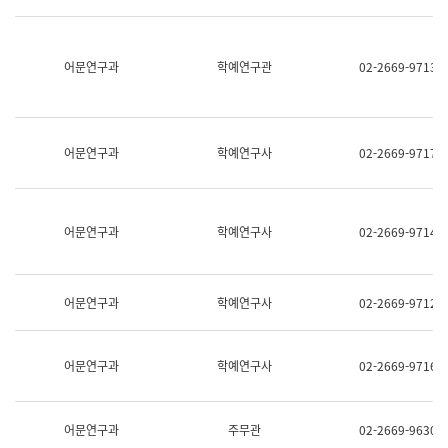
명,
교
직
육
위/
연
직
어문연구과
학예연구관
02-2669-9713
수
급,
과
전
어
화,
문
담
연
당
구
어문연구과
학예연구사
02-2669-9717
업
실
무)
어
문
연
어문연구과
학예연구사
02-2669-9714
구
과
어
문
어문연구과
학예연구사
02-2669-9712
연
구
과
(사
어문연구과
학예연구사
02-2669-9716
전
팀)
언
어
어문연구과
주무관
02-2669-9630
정