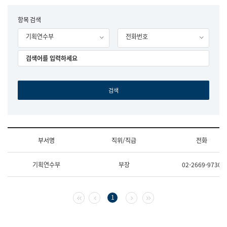
립
국
F
항목 검색
어
o
원
기획연수부
전화번호
r
조
m
직
도
국
어
원
원
장
기
획
연
수
부서명
직위/직급
전화
부
기
조
획
기획연수부
부장
02-2669-9730
직
운
및
영
업
과
무
공
첫 페이지
이전 페이지
다음 페이지
마지막 페이지
1
소
공
개
언
(부
어
서
과