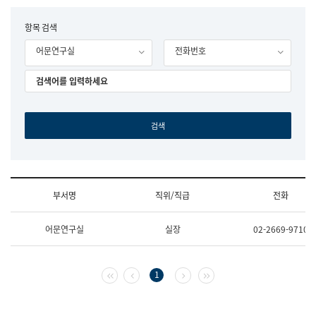
립
국
F
항목 검색
어
o
원
어문연구실
전화번호
r
조
m
직
도
국
어
원
원
장
기
획
연
수
부서명
직위/직급
전화
부
기
조
획
어문연구실
실장
02-2669-9710
직
운
및
영
업
과
무
공
첫 페이지
이전 페이지
다음 페이지
마지막 페이지
1
소
공
개
언
(부
어
서
과