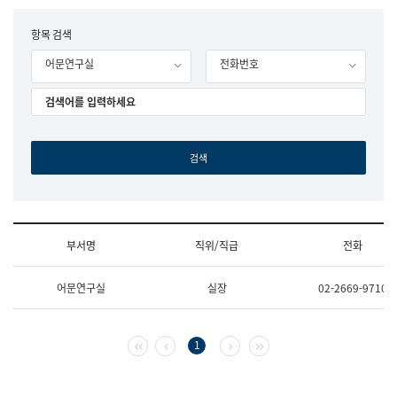
립
국
F
항목 검색
어
o
원
어문연구실
전화번호
r
조
m
직
도
국
어
원
원
장
기
획
연
수
부서명
직위/직급
전화
부
기
조
획
어문연구실
실장
02-2669-9710
직
운
및
영
업
과
무
공
첫 페이지
이전 페이지
다음 페이지
마지막 페이지
1
소
공
개
언
(부
어
서
과