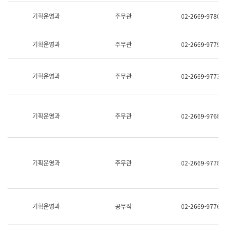
명,
교
직
기획운영과
주무관
02-2669-9780
육
위/
연
직
수
급,
과
기획운영과
주무관
02-2669-9779
전
어
화,
문
담
연
당
기획운영과
주무관
02-2669-9773
구
업
실
무)
어
문
연
기획운영과
주무관
02-2669-9768
구
과
어
문
연
구
기획운영과
주무관
02-2669-9778
과
(사
전
팀)
언
기획운영과
공무직
02-2669-9776
어
정