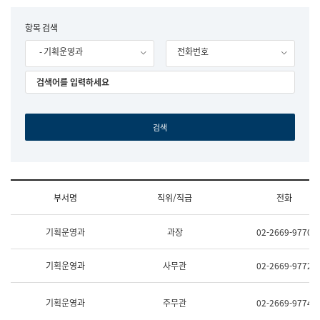
립
국
F
항목 검색
어
o
원
- 기획운영과
전화번호
r
조
m
직
도
국
어
원
원
장
기
획
연
수
부서명
직위/직급
전화
부
기
조
획
기획운영과
과장
02-2669-9770
직
운
및
영
업
과
기획운영과
사무관
02-2669-9772
무
공
소
공
개
언
기획운영과
주무관
02-2669-9774
(부
어
서
과