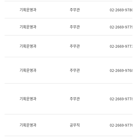
명,
교
직
기획운영과
주무관
02-2669-9780
육
위/
연
직
수
급,
과
기획운영과
주무관
02-2669-9779
전
어
화,
문
담
연
당
기획운영과
주무관
02-2669-9773
구
업
실
무)
어
문
연
기획운영과
주무관
02-2669-9768
구
과
어
문
연
구
기획운영과
주무관
02-2669-9778
과
(사
전
팀)
언
기획운영과
공무직
02-2669-9776
어
정