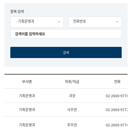
립
국
F
항목 검색
어
o
원
- 기획운영과
전화번호
r
조
m
직
도
국
어
원
원
장
기
획
연
수
부서명
직위/직급
전화
부
기
조
획
기획운영과
과장
02-2669-9770
직
운
및
영
업
과
기획운영과
사무관
02-2669-9772
무
공
소
공
개
언
기획운영과
주무관
02-2669-9774
(부
어
서
과