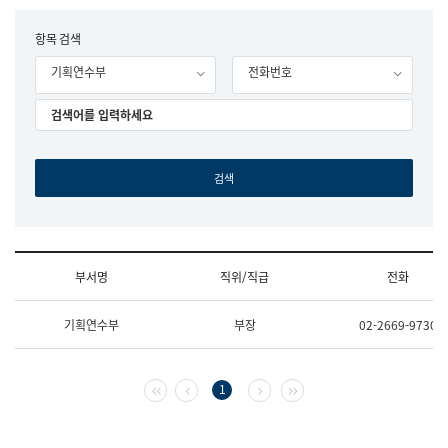
립
국
F
항목 검색
어
o
원
기획연수부
전화번호
r
조
m
직
도
국
어
원
원
장
기
획
연
수
부서명
직위/직급
전화
부
기
조
획
기획연수부
부장
02-2669-9730
직
운
및
영
업
과
무
공
첫 페이지
이전 페이지
다음 페이지
마지막 페이지
1
소
공
개
언
(부
어
서
과