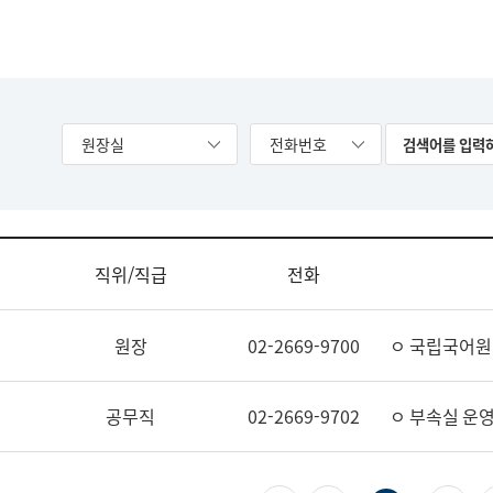
원장실
전화번호
직위/직급
전화
원장
02-2669-9700
ㅇ 국립국어원
공무직
02-2669-9702
ㅇ 부속실 운