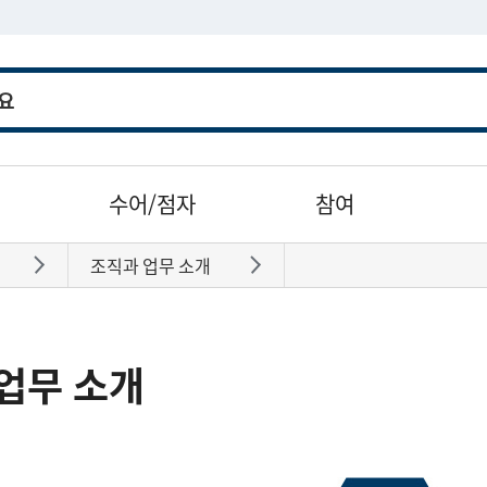
수어/점자
참여
조직과 업무 소개
바로가기
바로가기
업무 소개