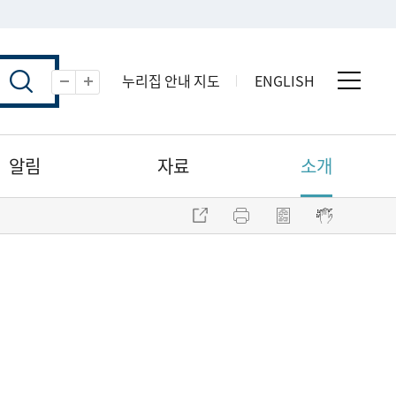
누리집 안내 지도
ENGLISH
전체 
축소
확대
알림
자료
소개
주소 복사
프린트
점자파일 내려받기
점자뷰어 보