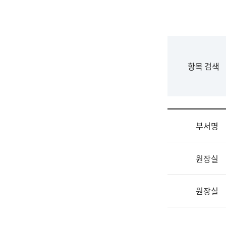
국
립
국
어
원
F
항목 검색
조
o
직
r
도
m
국
어
부서명
원
원
조
장
원장실
직
기
및
획
업
연
원장실
무
수
소
부
개
기