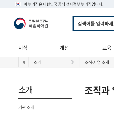
이 누리집은 대한민국 공식 전자정부 누리집입니다.
통
합
검
색
주
지식
개선
교육
메
뉴
현
Home
소개
조직·사업 소개
바로가기
재
위
치:
소개
조직과 
기관 소개