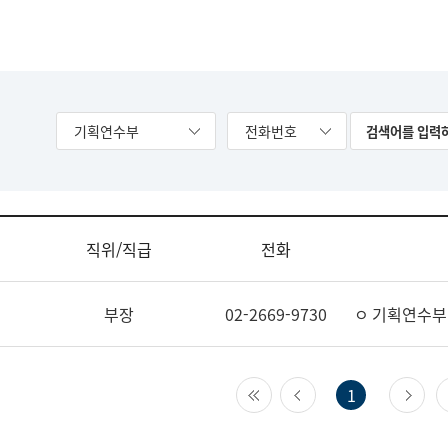
기획연수부
전화번호
직위/직급
전화
부장
02-2669-9730
ㅇ 기획연수부
첫 페이지
이전 페이지
다
1