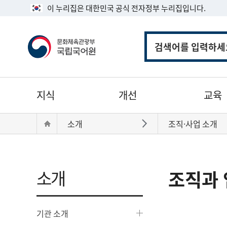
이 누리집은 대한민국 공식 전자정부 누리집입니다.
통
합
검
색
주
지식
개선
교육
메
뉴
현
Home
소개
조직·사업 소개
바로가기
재
위
치:
소개
조직과 
기관 소개