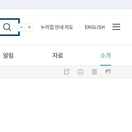
누리집 안내 지도
ENGLISH
전체 
축소
확대
알림
자료
소개
주소 복사
프린트
점자파일 내려받기
점자뷰어 보