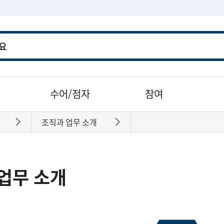
수어/점자
참여
조직과 업무 소개
바로가기
바로가기
업무 소개