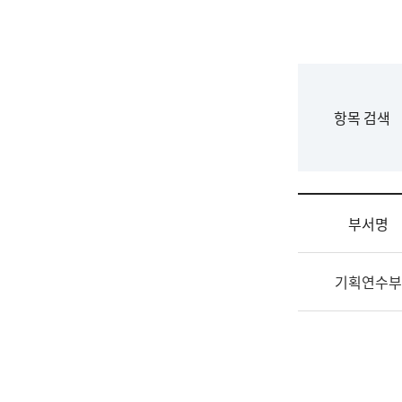
국
립
국
어
원
F
항목 검색
조
o
직
r
도
m
국
어
부서명
원
원
조
장
기획연수부
직
기
및
획
업
연
무
수
소
부
개
기