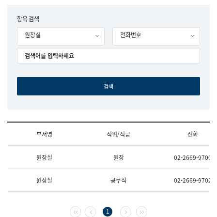
립
국
F
항목 검색
어
o
원
원장실
전화번호
r
조
m
직
도
국
어
원
원
장
기
획
연
수
부서명
직위/직급
전화
부
기
조
획
원장실
원장
02-2669-9700
직
운
및
영
업
과
원장실
공무직
02-2669-9702
무
공
소
공
개
언
(부
어
첫 페이지
이전 페이지
다음 페이지
마지막 페이지
1
서
과