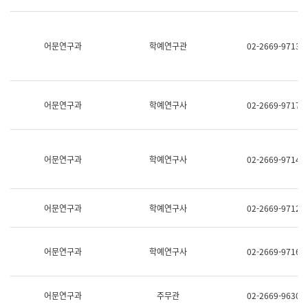
명,
교
직
육
위/
연
직
어문연구과
학예연구관
02-2669-9713
수
급,
과
전
어
화,
문
담
연
당
구
어문연구과
학예연구사
02-2669-9717
업
실
무)
어
문
연
어문연구과
학예연구사
02-2669-9714
구
과
어
문
어문연구과
학예연구사
02-2669-9712
연
구
과
(사
어문연구과
학예연구사
02-2669-9716
전
팀)
언
어
어문연구과
주무관
02-2669-9630
정