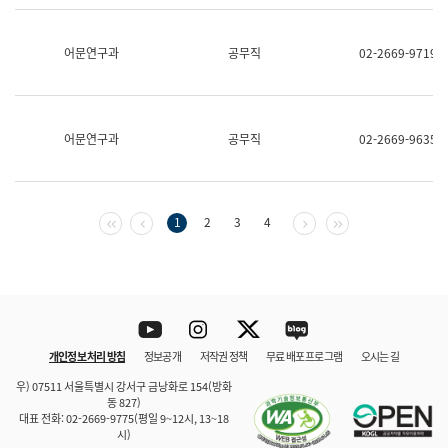
보
과
한
어문연구과
공무직
02-2669-9719
국
어
진
흥
과
어문연구과
공무직
02-2669-9635
수
어
점
자
진
첫 페이지
이전 페이지
다음 페이지
마지막 페이지
1
2
3
4
흥
과
Youtube
Instagram
Twitter
blog
개인정보 처리 방침
정보공개
저작권 정책
무료 배포 프로그램
오시는 길
바로 가기
문체부와 소속기관
우) 07511 서울특별시 강서구 금낭화로 154(방화
동 827)
대표 전화: 02-2669-9775(평일 9~12시, 13~18
시)