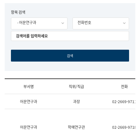
립
국
F
항목 검색
어
o
원
- 어문연구과
전화번호
r
조
m
직
도
국
어
원
원
장
기
획
연
수
부서명
직위/직급
전화
부
기
조
획
어문연구과
과장
02-2669-9711
직
운
및
영
업
과
무
공
소
공
어문연구과
학예연구관
02-2669-9718
개
언
(부
어
서
과