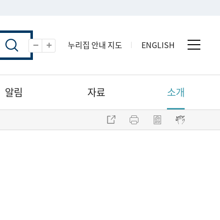
누리집 안내 지도
ENGLISH
전체 
축소
확대
알림
자료
소개
주소 복사
프린트
점자파일 내려받기
점자뷰어 보