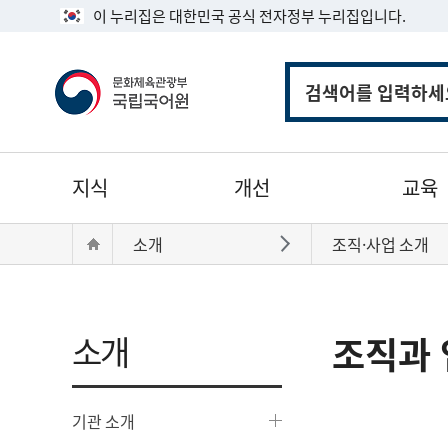
이 누리집은 대한민국 공식 전자정부 누리집입니다.
통
합
검
색
주
지식
개선
교육
메
뉴
현
Home
소개
조직·사업 소개
바로가기
재
위
치:
소개
조직과 
기관 소개