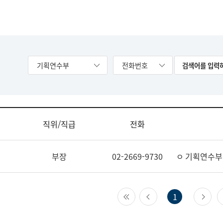
기획연수부
전화번호
직위/직급
전화
부장
02-2669-9730
ㅇ 기획연수부
첫 페이지
이전 페이지
다
1