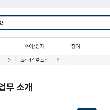
수어/점자
참여
조직과 업무 소개
바로가기
바로가기
업무 소개