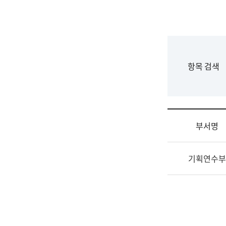
국
립
국
어
원
F
항목 검색
조
o
직
r
도
m
국
어
부서명
원
원
조
장
기획연수부
직
기
및
획
업
연
무
수
소
부
개
기