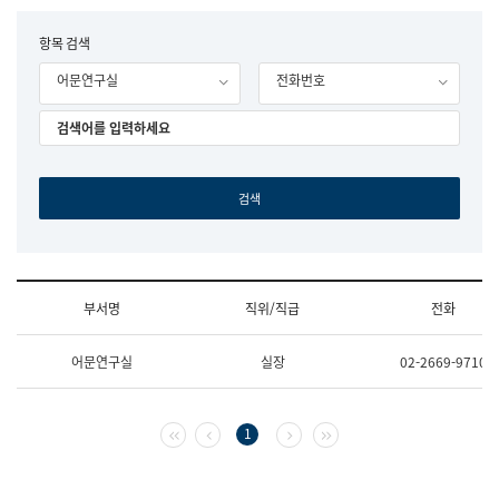
립
국
F
항목 검색
어
o
원
어문연구실
전화번호
r
조
m
직
도
국
어
원
원
장
기
획
연
수
부서명
직위/직급
전화
부
기
조
획
어문연구실
실장
02-2669-9710
직
운
및
영
업
과
무
공
첫 페이지
이전 페이지
다음 페이지
마지막 페이지
1
소
공
개
언
(부
어
서
과