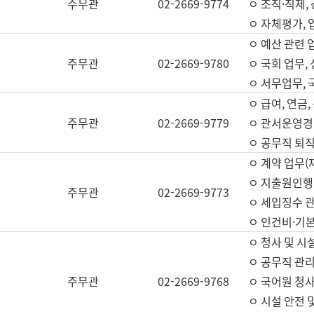
주무관
02-2669-9774
ㅇ 조직·직제,
ㅇ 자체평가,
ㅇ 예산 관련 
주무관
02-2669-9780
ㅇ 국회 업무
ㅇ 서무업무,
ㅇ 급여, 연금
주무관
02-2669-9779
ㅇ 관서운영경비
ㅇ 공무직 퇴직
ㅇ 계약 업무(
ㅇ 지출원인행위
주무관
02-2669-9773
ㅇ 세입징수 
ㅇ 인건비·기
ㅇ 청사 및 시
ㅇ 공무직 관리
주무관
02-2669-9768
ㅇ 국어원 청
ㅇ 시설 안전 