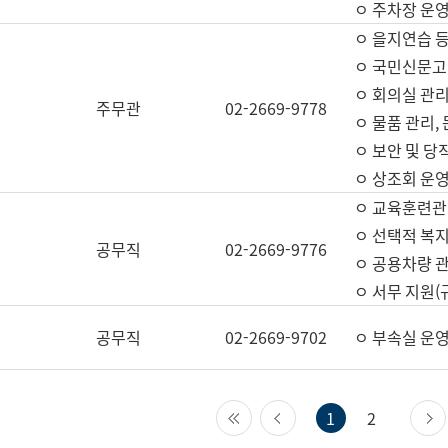
ㅇ 주차장 운
ㅇ 을지연습 
ㅇ 국민신문고,
ㅇ 회의실 관리
주무관
02-2669-9778
ㅇ 물품 관리,
ㅇ 보안 및 당
ㅇ 상조회 운
ㅇ 교육훈련관
ㅇ 선택적 복지
공무직
02-2669-9776
ㅇ 공용차량 관
ㅇ 서무 지원(
공무직
02-2669-9702
ㅇ 부속실 운
첫 페이지
이전 페이지
1
2