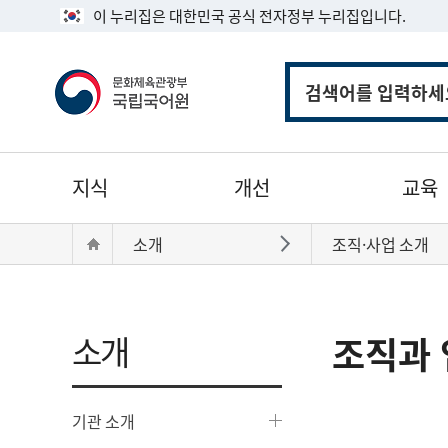
이 누리집은 대한민국 공식 전자정부 누리집입니다.
통
합
검
색
주
지식
개선
교육
메
뉴
현
Home
소개
조직·사업 소개
바로가기
재
위
치:
소개
조직과 
기관 소개