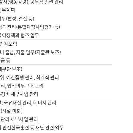
 감사(행동강령), 공무직 총괄 관리
 업무계획
업무(편성, 결산 등)
, 성과관리(통합재정사업평가 등)
 국어정책과 협조 업무
, 건강보험
 출납, 지출 업무(지출관 보조)
금 등
재무관 보조)
, 예산집행 관리, 회계직 관리
관리, 법적의무구매 관리
본경비 세부사업 관리
설, 국유재산 관리, 에너지 관리
(시설·미화)
사관리 세부사업 관리
및 안전한국훈련 등 재난 관련 업무