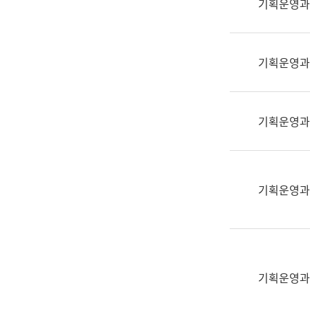
기획운영과
(부
획
서
운
명,
영
직
기획운영과
과
위/
공
직
공
급,
언
기획운영과
전
어
화,
과
담
교
당
육
기획운영과
업
연
무)
수
과
어
문
기획운영과
연
구