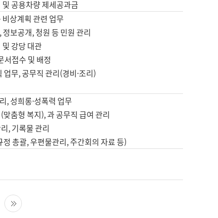
영 및 공용차량 제세공과금
등 비상계획 관련 업무
 정보공개, 청원 등 민원 관리
 및 강당 대관
 문서접수 및 배정
직 업무, 공무직 관리(경비·조리)
영
리, 성희롱·성폭력 업무
(맞춤형 복지), 과 공무직 급여 관리
리, 기록물 관리
규정 총괄, 우편물관리, 주간회의 자료 등)
영
다음 페이지
마지막 페이지