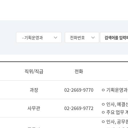
- 기획운영과
전화번호
직위/직급
전화
과장
02-2669-9770
ㅇ 기획운영과
ㅇ 인사, 예결산
사무관
02-2669-9772
ㅇ 주요 업무 
ㅇ 인사, 공무