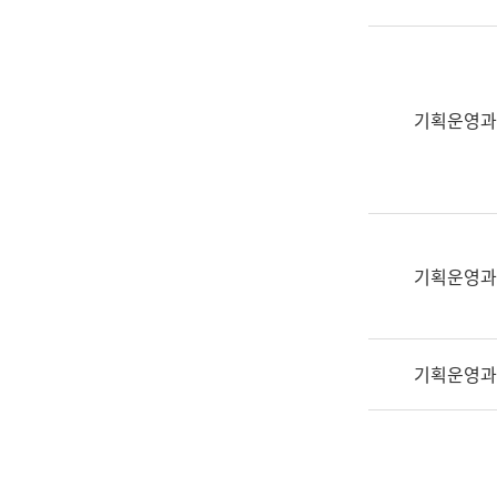
실
어
문
연
구
기획운영과
과
어
문
연
구
과
기획운영과
(사
전
팀)
기획운영과
언
어
정
보
과