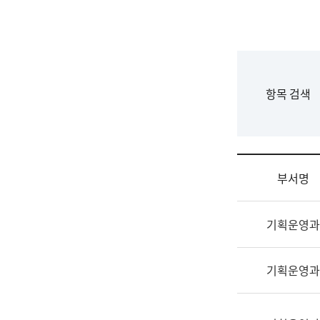
국
립
국
어
원
F
항목 검색
조
o
직
r
도
m
국
어
부서명
원
원
조
장
기획운영과
직
기
및
획
업
연
기획운영과
무
수
소
부
개
기