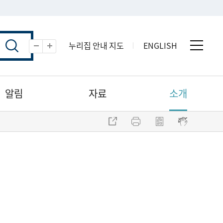
누리집 안내 지도
ENGLISH
전체 
축소
확대
알림
자료
소개
주소 복사
프린트
점자파일 내려받기
점자뷰어 보