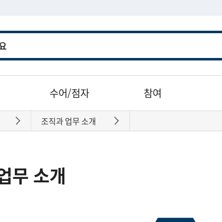
수어/점자
참여
조직과 업무 소개
바로가기
바로가기
업무 소개