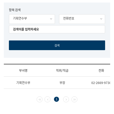
립
국
F
항목 검색
어
o
원
기획연수부
전화번호
r
조
m
직
도
국
어
원
원
장
기
획
연
수
부서명
직위/직급
전화
부
기
조
획
기획연수부
부장
02-2669-9730
직
운
및
영
업
과
무
공
첫 페이지
이전 페이지
다음 페이지
마지막 페이지
1
소
공
개
언
(부
어
서
과