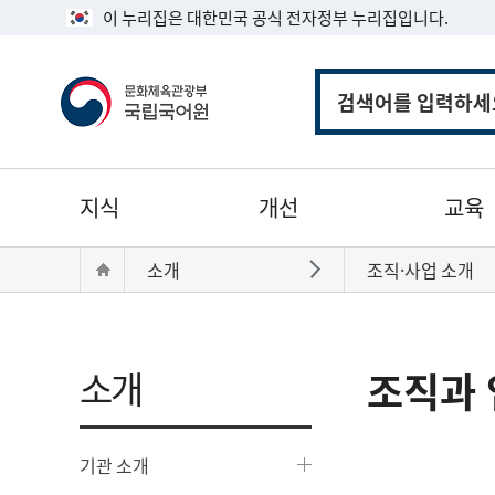
이 누리집은 대한민국 공식 전자정부 누리집입니다.
통
합
검
색
주
지식
개선
교육
메
뉴
현
Home
소개
조직·사업 소개
바로가기
재
위
치:
소개
조직과 
기관 소개