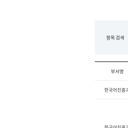
국
립
국
어
원
F
항목 검색
조
o
직
r
도
m
국
어
부서명
원
원
조
장
한국어진흥
직
기
및
획
업
연
무
수
소
부
개
기
한국어진흥