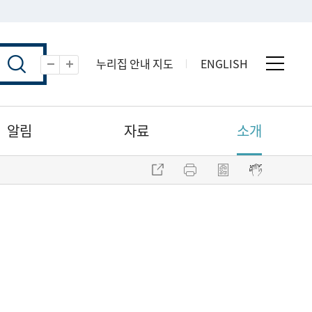
누리집 안내 지도
ENGLISH
전체 
축소
확대
알림
자료
소개
주소 복사
프린트
점자파일 내려받기
점자뷰어 보