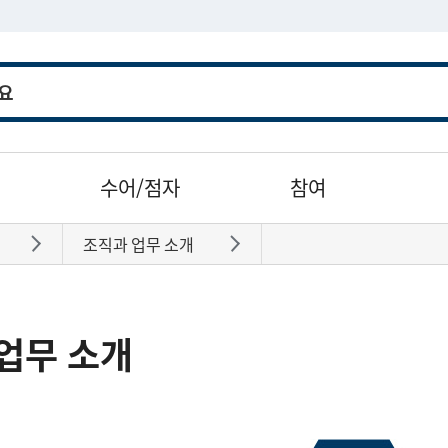
수어/점자
참여
조직과 업무 소개
바로가기
바로가기
업무 소개