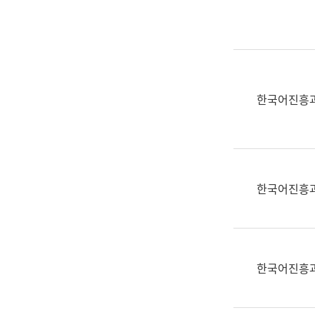
실
어
문
연
구
과
한국어진흥
어
문
연
구
과
한국어진흥
(사
전
팀)
언
어
한국어진흥
정
보
과