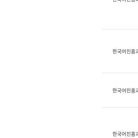
(부
획
서
운
명,
영
직
과
위/
공
직
공
급,
언
한국어진흥
전
어
화,
과
담
교
당
육
업
연
한국어진흥
무)
수
과
어
문
연
구
한국어진흥