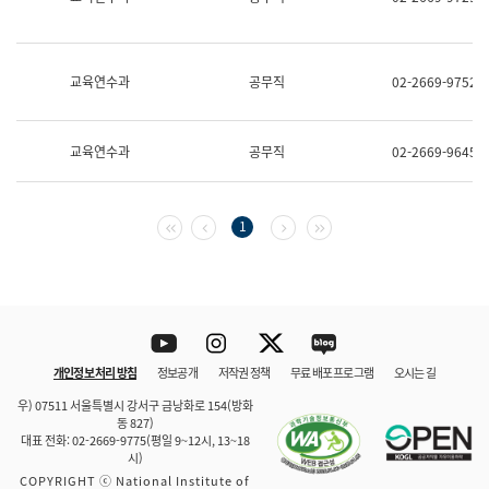
보
과
한
국
교육연수과
공무직
02-2669-9752
어
진
흥
과
교육연수과
공무직
02-2669-9645
수
어
점
자
첫 페이지
이전 페이지
다음 페이지
마지막 페이지
1
진
흥
과
Youtube
Instagram
Twitter
blog
개인정보 처리 방침
정보공개
저작권 정책
무료 배포 프로그램
오시는 길
바로 가기
문체부와 소속기관
우) 07511 서울특별시 강서구 금낭화로 154(방화
동 827)
대표 전화: 02-2669-9775(평일 9~12시, 13~18
시)
COPYRIGHT ⓒ National Institute of