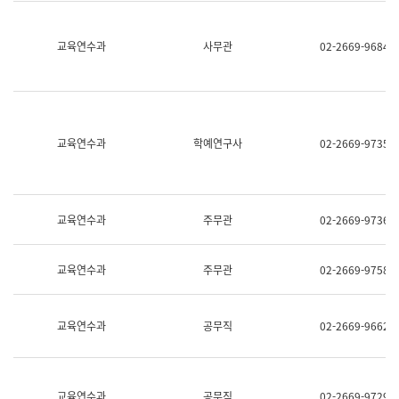
명,
교
직
육
위/
연
교육연수과
사무관
02-2669-9684
직
수
급,
과
전
어
화,
문
담
연
당
구
교육연수과
학예연구사
02-2669-9735
업
실
무)
어
문
연
구
교육연수과
주무관
02-2669-9736
과
어
문
교육연수과
주무관
02-2669-9758
연
구
과
(사
교육연수과
공무직
02-2669-9662
전
팀)
언
어
정
교육연수과
공무직
02-2669-9729