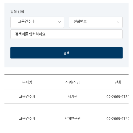
립
국
F
항목 검색
어
o
원
- 교육연수과
전화번호
r
조
m
직
도
국
어
원
원
장
기
획
연
수
부서명
직위/직급
전화
부
기
조
획
교육연수과
서기관
02-2669-9731
직
운
및
영
업
과
무
공
소
공
교육연수과
학예연구관
02-2669-9740
개
언
(부
어
서
과