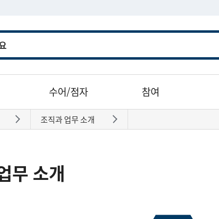
수어/점자
참여
조직과 업무 소개
바로가기
바로가기
업무 소개