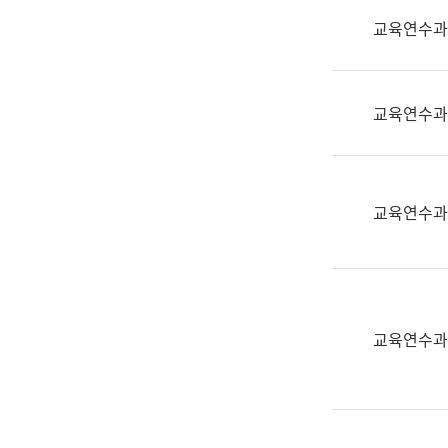
실
교육연수과
어
문
연
구
교육연수과
과
어
문
연
교육연수과
구
과
(사
전
팀)
교육연수과
언
어
정
보
과