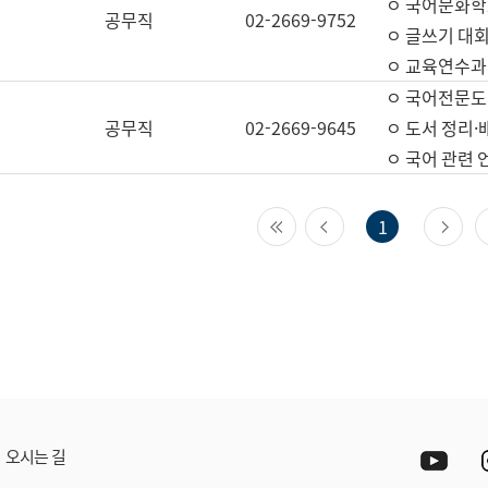
ㅇ 국어문화학
공무직
02-2669-9752
ㅇ 글쓰기 대회
ㅇ 교육연수과
ㅇ 국어전문도
공무직
02-2669-9645
ㅇ 도서 정리·
ㅇ 국어 관련
첫 페이지
이전 페이지
다
1
Yout
오시는 길