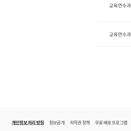
한
교육연수과
국
어
진
흥
교육연수과
과
수
어
점
자
진
흥
과
개인정보 처리 방침
정보공개
저작권 정책
무료 배포 프로그램