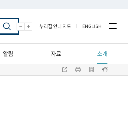
누리집 안내 지도
ENGLISH
전체 
축소
확대
알림
자료
소개
주소 복사
프린트
점자파일 내려받기
점자뷰어 보