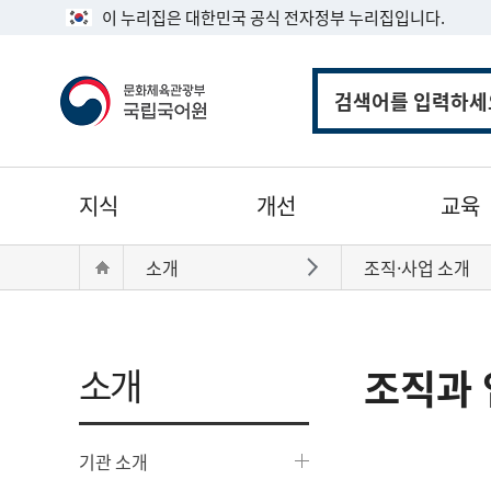
이 누리집은 대한민국 공식 전자정부 누리집입니다.
통
합
검
색
주
지식
개선
교육
메
뉴
현
Home
소개
조직·사업 소개
바로가기
재
위
치:
소개
조직과 
기관 소개