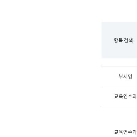
국
립
국
어
원
F
항목 검색
조
o
직
r
도
m
국
어
부서명
원
원
조
장
교육연수과
직
기
및
획
업
연
무
수
소
부
교육연수과
개
기