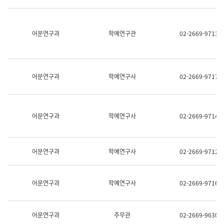
명,
교
직
육
위/
연
직
어문연구과
학예연구관
02-2669-9713
수
급,
과
전
어
화,
문
담
연
당
구
어문연구과
학예연구사
02-2669-9717
업
실
무)
어
문
연
어문연구과
학예연구사
02-2669-9714
구
과
어
문
어문연구과
학예연구사
02-2669-9712
연
구
과
(사
어문연구과
학예연구사
02-2669-9716
전
팀)
언
어
어문연구과
주무관
02-2669-9630
정