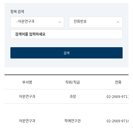
립
국
F
항목 검색
어
o
원
- 어문연구과
전화번호
r
조
m
직
도
국
어
원
원
장
기
획
연
수
부서명
직위/직급
전화
부
기
조
획
어문연구과
과장
02-2669-9711
직
운
및
영
업
과
무
공
소
공
어문연구과
학예연구관
02-2669-9718
개
언
(부
어
서
과