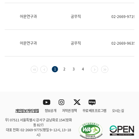
보
과
한
어문연구과
공무직
02-2669-9719
국
어
진
흥
과
어문연구과
공무직
02-2669-9635
수
어
점
자
진
첫 페이지
이전 페이지
다음 페이지
마지막 페이지
1
2
3
4
흥
과
Youtube
Instagram
Twitter
blog
개인정보 처리 방침
정보공개
저작권 정책
무료 배포 프로그램
오시는 길
바로 가기
문체부와 소속기관
우) 07511 서울특별시 강서구 금낭화로 154(방화
동 827)
대표 전화: 02-2669-9775(평일 9~12시, 13~18
시)