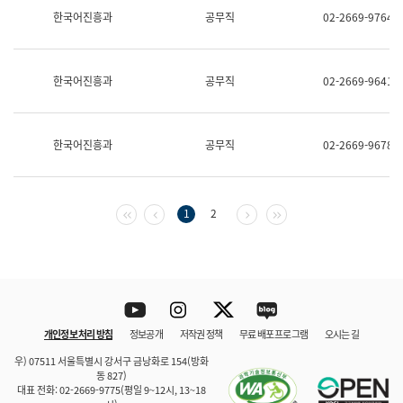
보
한국어진흥과
공무직
02-2669-9764
과
한
국
어
한국어진흥과
공무직
02-2669-9641
진
흥
과
수
한국어진흥과
공무직
02-2669-9678
어
점
자
진
흥
첫 페이지
이전 페이지
다음 페이지
마지막 페이지
1
2
과
Youtube
Instagram
Twitter
blog
개인정보 처리 방침
정보공개
저작권 정책
무료 배포 프로그램
오시는 길
바로 가기
문체부와 소속기관
우) 07511 서울특별시 강서구 금낭화로 154(방화
동 827)
대표 전화: 02-2669-9775(평일 9~12시, 13~18