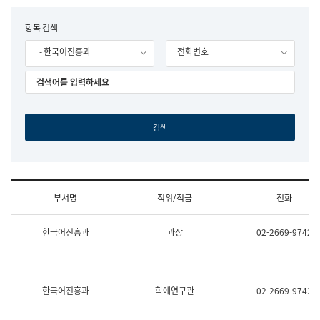
립
국
F
항목 검색
어
o
원
- 한국어진흥과
전화번호
r
조
m
직
도
국
어
원
원
장
기
획
연
수
부서명
직위/직급
전화
부
기
조
획
한국어진흥과
과장
02-2669-9742
직
운
및
영
업
과
무
공
소
공
한국어진흥과
학예연구관
02-2669-9742
개
언
(부
어
서
과