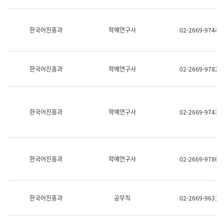
명,
교
직
육
위/
연
한국어진흥과
학예연구사
02-2669-9744
직
수
급,
과
전
어
화,
문
담
연
한국어진흥과
학예연구사
02-2669-9782
당
구
업
실
무)
어
문
연
한국어진흥과
학예연구사
02-2669-9743
구
과
어
문
연
한국어진흥과
학예연구사
02-2669-9786
구
과
(사
전
팀)
한국어진흥과
공무직
02-2669-9631
언
어
정