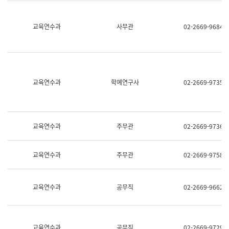
명,
교
직
육
위/
연
교육연수과
사무관
02-2669-9684
직
수
급,
과
전
어
화,
문
담
연
당
구
교육연수과
학예연구사
02-2669-9735
업
실
무)
어
문
연
구
교육연수과
주무관
02-2669-9736
과
어
문
교육연수과
주무관
02-2669-9758
연
구
과
(사
교육연수과
공무직
02-2669-9662
전
팀)
언
어
정
교육연수과
공무직
02-2669-9729