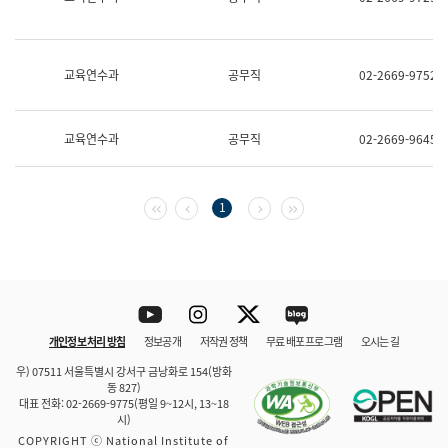
보
과
한
국
교육연수과
공무직
02-2669-9752
어
진
흥
과
교육연수과
공무직
02-2669-9645
수
어
점
자
첫 페이지
이전 페이지
다음 페이지
마지막 페이지
1
진
흥
과
Youtube
Instagram
Twitter
blog
개인정보 처리 방침
정보공개
저작권 정책
무료 배포 프로그램
오시는 길
바로 가기
문체부와 소속기관
우) 07511 서울특별시 강서구 금낭화로 154(방화
동 827)
대표 전화: 02-2669-9775(평일 9~12시, 13~18
시)
COPYRIGHT ⓒ National Institute of