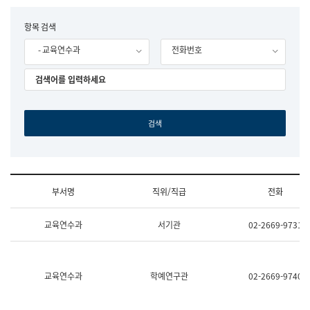
립
국
F
항목 검색
어
o
원
- 교육연수과
전화번호
r
조
m
직
도
국
어
원
원
장
기
획
연
수
부서명
직위/직급
전화
부
기
조
획
교육연수과
서기관
02-2669-9731
직
운
및
영
업
과
무
공
소
공
교육연수과
학예연구관
02-2669-9740
개
언
(부
어
서
과