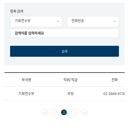
립
국
F
항목 검색
어
o
원
기획연수부
전화번호
r
조
m
직
도
국
어
원
원
장
기
획
연
수
부서명
직위/직급
전화
부
기
조
획
기획연수부
부장
02-2669-9730
직
운
및
영
업
과
무
공
첫 페이지
이전 페이지
다음 페이지
마지막 페이지
1
소
공
개
언
(부
어
서
과