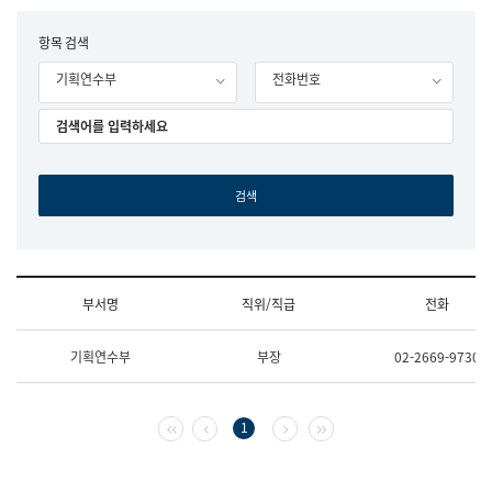
립
국
F
항목 검색
어
o
원
기획연수부
전화번호
r
조
m
직
도
국
어
원
원
장
기
획
연
수
부서명
직위/직급
전화
부
기
조
획
기획연수부
부장
02-2669-9730
직
운
및
영
업
과
무
공
첫 페이지
이전 페이지
다음 페이지
마지막 페이지
1
소
공
개
언
(부
어
서
과