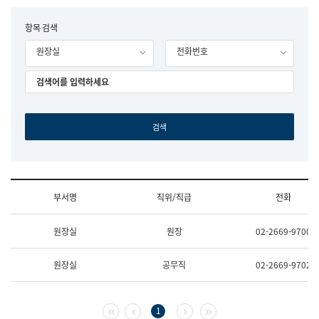
립
국
F
항목 검색
어
o
원
원장실
전화번호
r
조
m
직
도
국
어
원
원
장
기
획
연
수
부서명
직위/직급
전화
부
기
조
획
원장실
원장
02-2669-9700
직
운
및
영
업
과
원장실
공무직
02-2669-9702
무
공
소
공
개
언
(부
어
첫 페이지
이전 페이지
다음 페이지
마지막 페이지
1
서
과