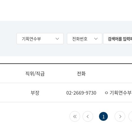
기획연수부
전화번호
직위/직급
전화
부장
02-2669-9730
ㅇ 기획연수부
첫 페이지
이전 페이지
다
1