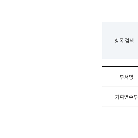
국
립
국
어
원
F
항목 검색
조
o
직
r
도
m
국
어
부서명
원
원
조
장
기획연수부
직
기
및
획
업
연
무
수
소
부
개
기