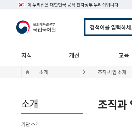
이 누리집은 대한민국 공식 전자정부 누리집입니다.
통
합
검
색
주
지식
개선
교육
메
뉴
현
Home
소개
조직·사업 소개
바로가기
재
위
치:
소개
조직과 
기관 소개