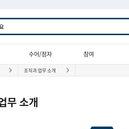
수어/점자
참여
조직과 업무 소개
바로가기
바로가기
업무 소개