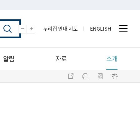
누리집 안내 지도
ENGLISH
전체 
축소
확대
알림
자료
소개
주소 복사
프린트
점자파일 내려받기
점자뷰어 보