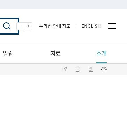
누리집 안내 지도
ENGLISH
전체 
축소
확대
알림
자료
소개
주소 복사
프린트
점자파일 내려받기
점자뷰어 보