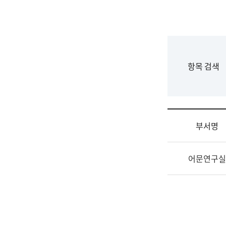
국
립
국
어
원
F
항목 검색
조
o
직
r
도
m
국
어
부서명
원
원
조
장
어문연구실
직
기
및
획
업
연
무
수
소
부
개
기