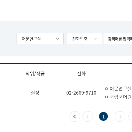
어문연구실
전화번호
직위/직급
전화
ㅇ 어문연구실
실장
02-2669-9710
ㅇ 국립국어원
첫 페이지
이전 페이지
다
1