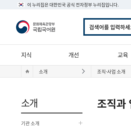
이 누리집은 대한민국 공식 전자정부 누리집입니다.
통
합
검
색
주
지식
개선
교육
메
뉴
현
Home
소개
조직·사업 소개
바로가기
재
위
치:
소개
조직과 
기관 소개