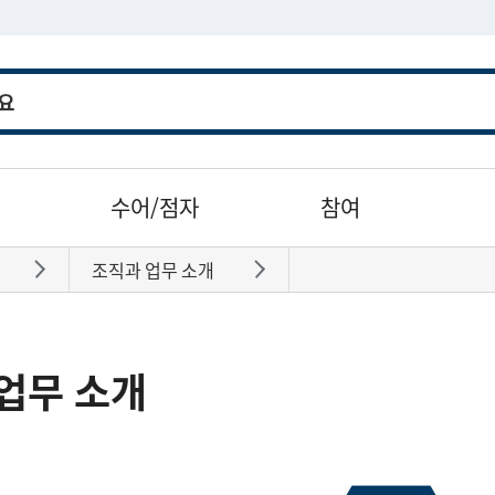
수어/점자
참여
조직과 업무 소개
바로가기
바로가기
업무 소개