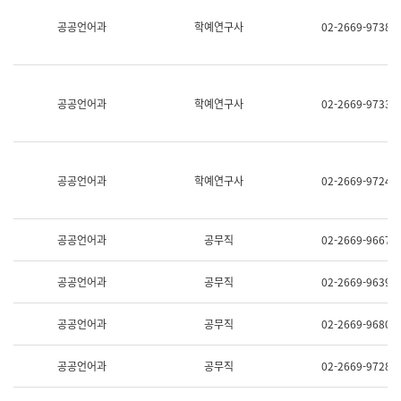
명,
교
공공언어과
학예연구사
02-2669-9738
직
육
위/
연
직
수
급,
과
전
어
공공언어과
학예연구사
02-2669-9733
화,
문
담
연
당
구
업
실
무)
어
공공언어과
학예연구사
02-2669-9724
문
연
구
과
공공언어과
공무직
02-2669-9667
어
문
연
공공언어과
공무직
02-2669-9639
구
과
(사
공공언어과
공무직
02-2669-9680
전
팀)
언
공공언어과
공무직
02-2669-9728
어
정