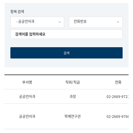
립
국
F
항목 검색
어
o
원
- 공공언어과
전화번호
r
조
m
직
도
국
어
원
원
장
기
획
연
수
부서명
직위/직급
전화
부
기
조
획
공공언어과
과장
02-2669-9721
직
운
및
영
업
과
무
공
공공언어과
학예연구관
02-2669-9766
소
공
개
언
(부
어
서
과