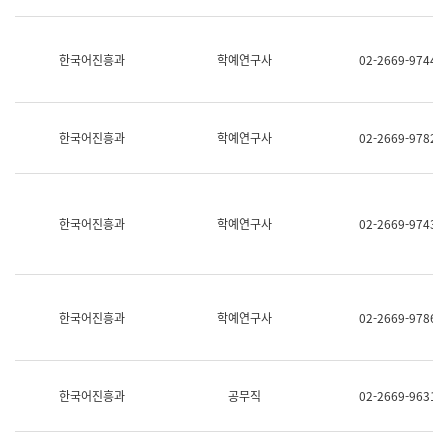
명,
교
직
육
위/
연
한국어진흥과
학예연구사
02-2669-9744
직
수
급,
과
전
어
화,
문
담
연
한국어진흥과
학예연구사
02-2669-9782
당
구
업
실
무)
어
문
연
한국어진흥과
학예연구사
02-2669-9743
구
과
어
문
연
한국어진흥과
학예연구사
02-2669-9786
구
과
(사
전
팀)
한국어진흥과
공무직
02-2669-9631
언
어
정