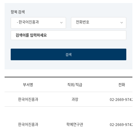
립
국
F
항목 검색
어
o
원
- 한국어진흥과
전화번호
r
조
m
직
도
국
어
원
원
장
기
획
연
수
부서명
직위/직급
전화
부
기
조
획
한국어진흥과
과장
02-2669-9742
직
운
및
영
업
과
무
공
소
공
한국어진흥과
학예연구관
02-2669-9742
개
언
(부
어
서
과