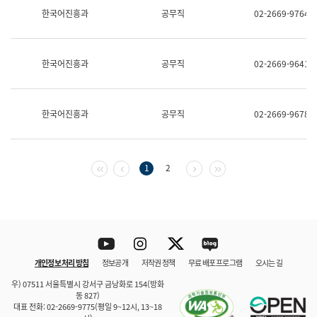
보
한국어진흥과
공무직
02-2669-9764
과
한
국
어
한국어진흥과
공무직
02-2669-9641
진
흥
과
수
한국어진흥과
공무직
02-2669-9678
어
점
자
진
흥
첫 페이지
이전 페이지
다음 페이지
마지막 페이지
1
2
과
Youtube
Instagram
Twitter
blog
개인정보 처리 방침
정보공개
저작권 정책
무료 배포 프로그램
오시는 길
바로 가기
문체부와 소속기관
우) 07511 서울특별시 강서구 금낭화로 154(방화
동 827)
대표 전화: 02-2669-9775(평일 9~12시, 13~18