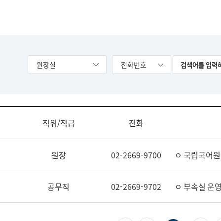
원장실
전화번호
직위/직급
전화
원장
02-2669-9700
ㅇ 국립국어원
공무직
02-2669-9702
ㅇ 부속실 운