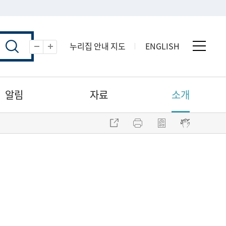
누리집 안내 지도
ENGLISH
전체 
축소
확대
알림
자료
소개
주소 복사
프린트
점자파일 내려받기
점자뷰어 보