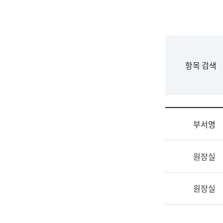
국
립
국
어
원
F
항목 검색
조
o
직
r
도
m
국
어
부서명
원
원
조
장
원장실
직
기
및
획
업
연
원장실
무
수
소
부
개
기