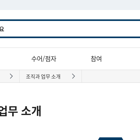
수어/점자
참여
조직과 업무 소개
바로가기
바로가기
업무 소개