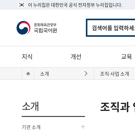
이 누리집은 대한민국 공식 전자정부 누리집입니다.
통
합
검
색
주
지식
개선
교육
메
뉴
현
Home
소개
조직·사업 소개
바로가기
재
위
치:
소개
조직과 
기관 소개