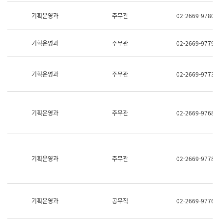
명,
교
직
기획운영과
주무관
02-2669-9780
육
위/
연
직
수
급,
과
기획운영과
주무관
02-2669-9779
전
어
화,
문
담
연
당
기획운영과
주무관
02-2669-9773
구
업
실
무)
어
문
연
기획운영과
주무관
02-2669-9768
구
과
어
문
연
구
기획운영과
주무관
02-2669-9778
과
(사
전
팀)
언
기획운영과
공무직
02-2669-9776
어
정