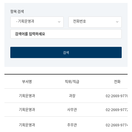
립
국
F
항목 검색
어
o
원
- 기획운영과
전화번호
r
조
m
직
도
국
어
원
원
장
기
획
연
수
부서명
직위/직급
전화
부
기
조
획
기획운영과
과장
02-2669-9770
직
운
및
영
업
과
기획운영과
사무관
02-2669-9772
무
공
소
공
개
언
기획운영과
주무관
02-2669-9774
(부
어
서
과