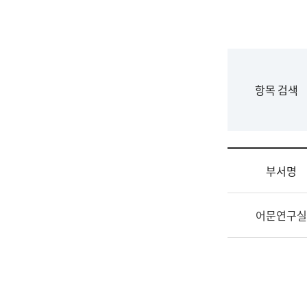
국
립
국
어
원
F
항목 검색
조
o
직
r
도
m
국
어
부서명
원
원
조
장
어문연구실
직
기
및
획
업
연
무
수
소
부
개
기