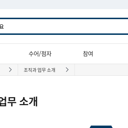
수어/점자
참여
조직과 업무 소개
바로가기
바로가기
업무 소개