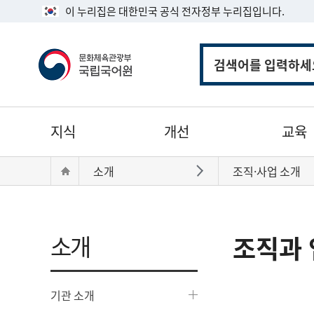
이 누리집은 대한민국 공식 전자정부 누리집입니다.
통
합
검
색
주
지식
개선
교육
메
뉴
현
Home
소개
조직·사업 소개
바로가기
재
위
치:
소개
조직과 
기관 소개