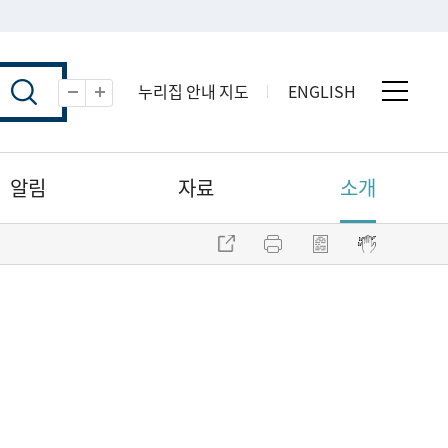
누리집 안내 지도
ENGLISH
전체 
축소
확대
알림
자료
소개
주소 복사
프린트
점자파일 내려받기
점자뷰어 보