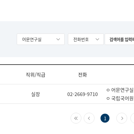
어문연구실
전화번호
직위/직급
전화
ㅇ 어문연구실
실장
02-2669-9710
ㅇ 국립국어원
첫 페이지
이전 페이지
다
1