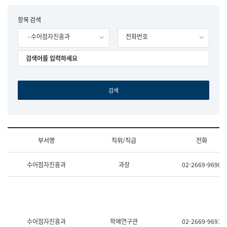
립
국
F
항목 검색
어
o
원
- 수어점자진흥과
전화번호
r
조
m
직
도
국
어
원
원
장
기
획
연
수
부서명
직위/직급
전화
부
기
조
획
수어점자진흥과
과장
02-2669-9690
직
운
및
영
업
과
무
공
소
공
개
언
(부
어
수어점자진흥과
학예연구관
02-2669-9691
서
과