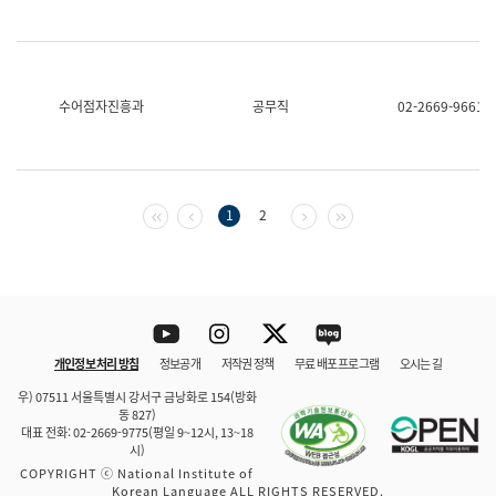
수어점자진흥과
공무직
02-2669-9661
첫 페이지
이전 페이지
다음 페이지
마지막 페이지
1
2
Youtube
Instagram
Twitter
blog
개인정보 처리 방침
정보공개
저작권 정책
무료 배포 프로그램
오시는 길
바로 가기
문체부와 소속기관
우) 07511 서울특별시 강서구 금낭화로 154(방화
동 827)
대표 전화: 02-2669-9775(평일 9~12시, 13~18
시)
COPYRIGHT ⓒ National Institute of
Korean Language ALL RIGHTS RESERVED.