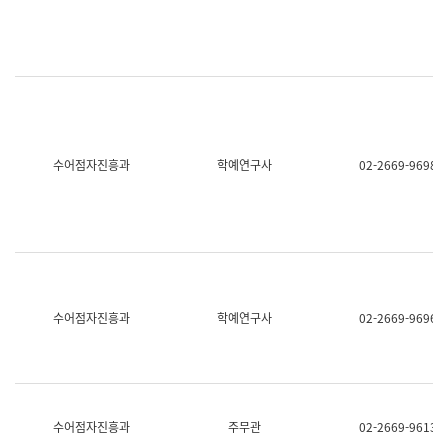
명,
교
직
육
위/
연
직
수
급,
과
전
어
화,
문
담
연
당
구
수어점자진흥과
학예연구사
02-2669-9698
업
실
무)
어
문
연
구
과
어
문
연
수어점자진흥과
학예연구사
02-2669-9696
구
과
(사
전
팀)
언
어
수어점자진흥과
주무관
02-2669-9613
정