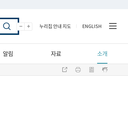
누리집 안내 지도
ENGLISH
전체 
축소
확대
알림
자료
소개
주소 복사
프린트
점자파일 내려받기
점자뷰어 보