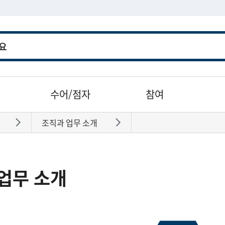
수어/점자
참여
조직과 업무 소개
바로가기
바로가기
업무 소개