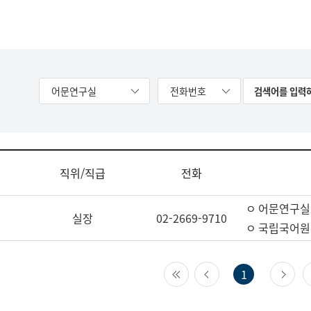
어문연구실
전화번호
직위/직급
전화
ㅇ 어문연구실
실장
02-2669-9710
ㅇ 국립국어원
첫 페이지
이전 페이지
다
1