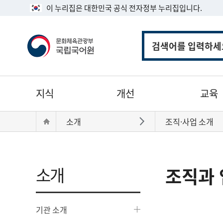
이 누리집은 대한민국 공식 전자정부 누리집입니다.
통
합
검
색
주
지식
개선
교육
메
뉴
현
Home
소개
조직·사업 소개
바로가기
재
위
치:
소개
조직과 
기관 소개