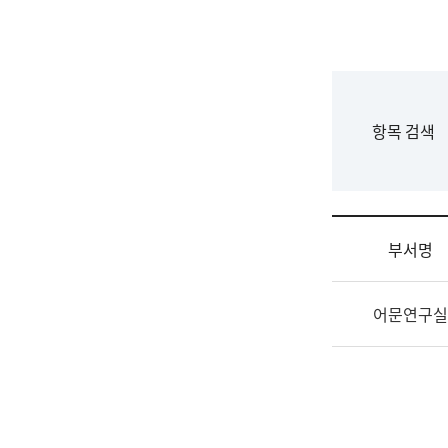
국
립
국
어
원
F
항목 검색
조
o
직
r
도
m
국
어
부서명
원
원
조
장
어문연구실
직
기
및
획
업
연
무
수
소
부
개
기