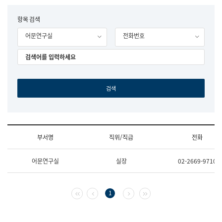
립
국
F
항목 검색
어
o
원
어문연구실
전화번호
r
조
m
직
도
국
어
원
원
장
기
획
연
수
부서명
직위/직급
전화
부
기
조
획
어문연구실
실장
02-2669-9710
직
운
및
영
업
과
무
공
첫 페이지
이전 페이지
다음 페이지
마지막 페이지
1
소
공
개
언
(부
어
서
과