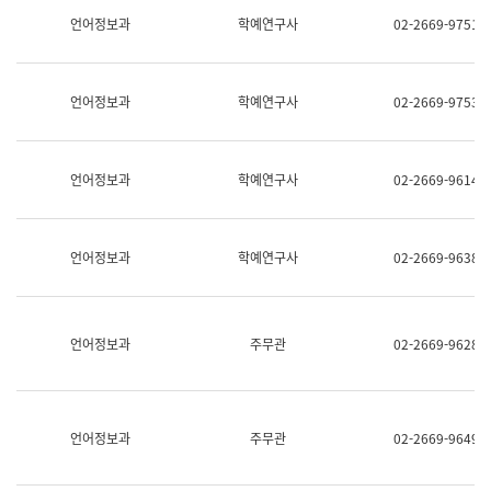
명,
교
언어정보과
학예연구사
02-2669-9751
직
육
위/
연
직
수
급,
과
언어정보과
학예연구사
02-2669-9753
전
어
화,
문
담
연
당
구
언어정보과
학예연구사
02-2669-9614
업
실
무)
어
문
연
언어정보과
학예연구사
02-2669-9638
구
과
어
문
연
언어정보과
주무관
02-2669-9628
구
과
(사
전
팀)
언어정보과
주무관
02-2669-9649
언
어
정