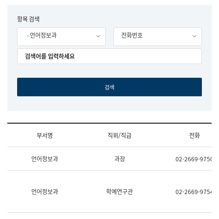
립
국
F
항목 검색
어
o
원
- 언어정보과
전화번호
r
조
m
직
도
국
어
원
원
장
기
획
연
수
부서명
직위/직급
전화
부
기
조
획
언어정보과
과장
02-2669-9750
직
운
및
영
업
과
무
공
언어정보과
학예연구관
02-2669-9754
소
공
개
언
(부
어
서
과