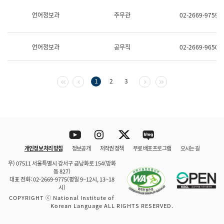
보
과
언어정보과
주무관
02-2669-9759
한
국
어
언어정보과
공무직
02-2669-9650
진
흥
과
수
첫 페이지
이전 페이지
다음 페이지
마지막 페이지
1
2
3
어
점
자
진
흥
과
Youtube
Instagram
Twitter
blog
개인정보 처리 방침
정보공개
저작권 정책
무료 배포 프로그램
오시는 길
바로 가기
문체부와 소속기관
우) 07511 서울특별시 강서구 금낭화로 154(방화
동 827)
대표 전화: 02-2669-9775(평일 9~12시, 13~18
시)
COPYRIGHT ⓒ National Institute of
Korean Language ALL RIGHTS RESERVED.