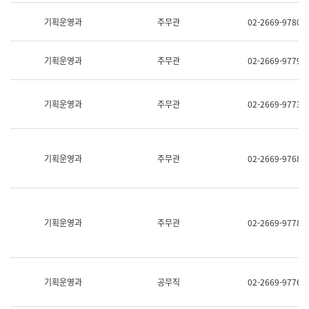
명,
교
직
기획운영과
주무관
02-2669-9780
육
위/
연
직
수
급,
과
기획운영과
주무관
02-2669-9779
전
어
화,
문
담
연
당
기획운영과
주무관
02-2669-9773
구
업
실
무)
어
문
연
기획운영과
주무관
02-2669-9768
구
과
어
문
연
구
기획운영과
주무관
02-2669-9778
과
(사
전
팀)
언
기획운영과
공무직
02-2669-9776
어
정