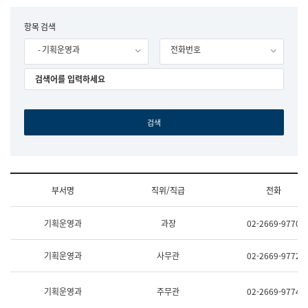
립
국
F
항목 검색
어
o
원
- 기획운영과
전화번호
r
조
m
직
도
국
어
원
원
장
기
획
연
수
부서명
직위/직급
전화
부
기
조
획
기획운영과
과장
02-2669-9770
직
운
및
영
업
과
기획운영과
사무관
02-2669-9772
무
공
소
공
개
언
기획운영과
주무관
02-2669-9774
(부
어
서
과