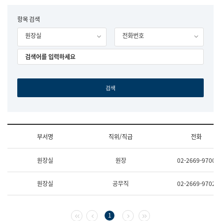
립
국
F
항목 검색
어
o
원
원장실
전화번호
r
조
m
직
도
국
어
원
원
장
기
획
연
수
부서명
직위/직급
전화
부
기
조
획
원장실
원장
02-2669-9700
직
운
및
영
업
과
원장실
공무직
02-2669-9702
무
공
소
공
개
언
(부
어
첫 페이지
이전 페이지
다음 페이지
마지막 페이지
1
서
과