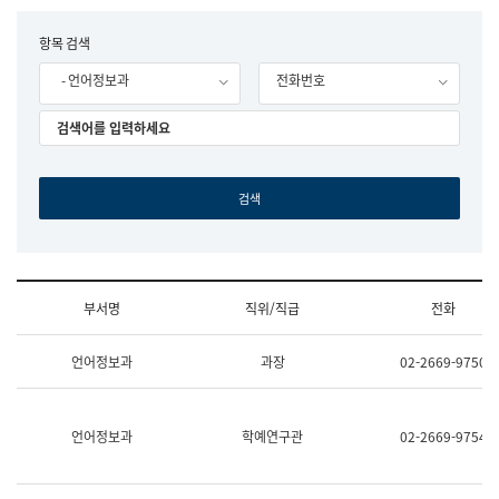
립
국
F
항목 검색
어
o
원
- 언어정보과
전화번호
r
조
m
직
도
국
어
원
원
장
기
획
연
수
부서명
직위/직급
전화
부
기
조
획
언어정보과
과장
02-2669-9750
직
운
및
영
업
과
무
공
언어정보과
학예연구관
02-2669-9754
소
공
개
언
(부
어
서
과