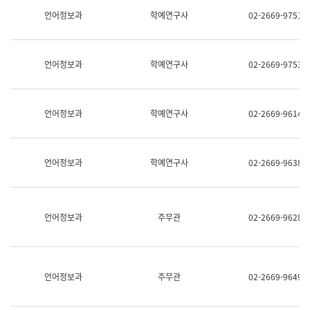
명,
교
언어정보과
학예연구사
02-2669-9751
직
육
위/
연
직
수
급,
과
언어정보과
학예연구사
02-2669-9753
전
어
화,
문
담
연
당
구
언어정보과
학예연구사
02-2669-9614
업
실
무)
어
문
연
언어정보과
학예연구사
02-2669-9638
구
과
어
문
연
언어정보과
주무관
02-2669-9628
구
과
(사
전
팀)
언어정보과
주무관
02-2669-9649
언
어
정