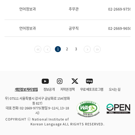
보
과
언어정보과
주무관
02-2669-9759
한
국
어
언어정보과
공무직
02-2669-9650
진
흥
과
수
첫 페이지
이전 페이지
다음 페이지
마지막 페이지
1
2
3
어
점
자
진
흥
과
Youtube
Instagram
Twitter
blog
개인정보 처리 방침
정보공개
저작권 정책
무료 배포 프로그램
오시는 길
바로 가기
문체부와 소속기관
우) 07511 서울특별시 강서구 금낭화로 154(방화
동 827)
대표 전화: 02-2669-9775(평일 9~12시, 13~18
시)
COPYRIGHT ⓒ National Institute of
Korean Language ALL RIGHTS RESERVED.