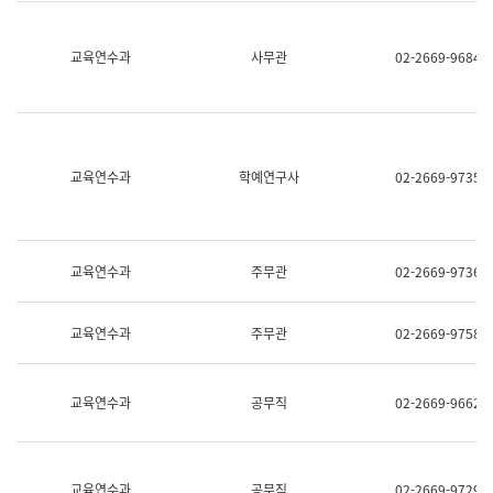
명,
교
직
육
위/
연
교육연수과
사무관
02-2669-9684
직
수
급,
과
전
어
화,
문
담
연
당
구
교육연수과
학예연구사
02-2669-9735
업
실
무)
어
문
연
구
교육연수과
주무관
02-2669-9736
과
어
문
교육연수과
주무관
02-2669-9758
연
구
과
(사
교육연수과
공무직
02-2669-9662
전
팀)
언
어
정
교육연수과
공무직
02-2669-9729