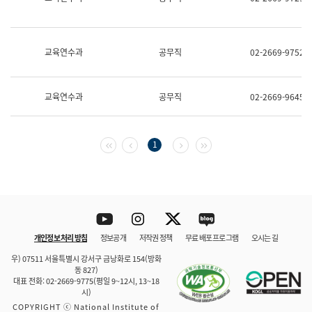
보
과
한
국
교육연수과
공무직
02-2669-9752
어
진
흥
과
교육연수과
공무직
02-2669-9645
수
어
점
자
첫 페이지
이전 페이지
다음 페이지
마지막 페이지
1
진
흥
과
Youtube
Instagram
Twitter
blog
개인정보 처리 방침
정보공개
저작권 정책
무료 배포 프로그램
오시는 길
바로 가기
문체부와 소속기관
우) 07511 서울특별시 강서구 금낭화로 154(방화
동 827)
대표 전화: 02-2669-9775(평일 9~12시, 13~18
시)
COPYRIGHT ⓒ National Institute of