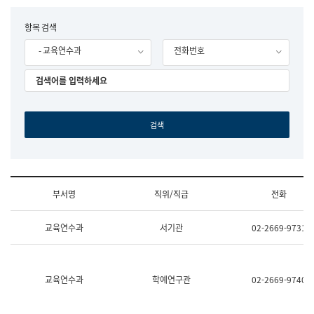
립
국
F
항목 검색
어
o
원
- 교육연수과
전화번호
r
조
m
직
도
국
어
원
원
장
기
획
연
수
부서명
직위/직급
전화
부
기
조
획
교육연수과
서기관
02-2669-9731
직
운
및
영
업
과
무
공
소
공
교육연수과
학예연구관
02-2669-9740
개
언
(부
어
서
과