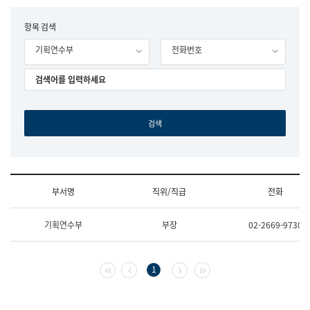
립
국
F
항목 검색
어
o
원
기획연수부
전화번호
r
조
m
직
도
국
어
원
원
장
기
획
연
수
부서명
직위/직급
전화
부
기
조
획
기획연수부
부장
02-2669-9730
직
운
및
영
업
과
무
공
첫 페이지
이전 페이지
다음 페이지
마지막 페이지
1
소
공
개
언
(부
어
서
과