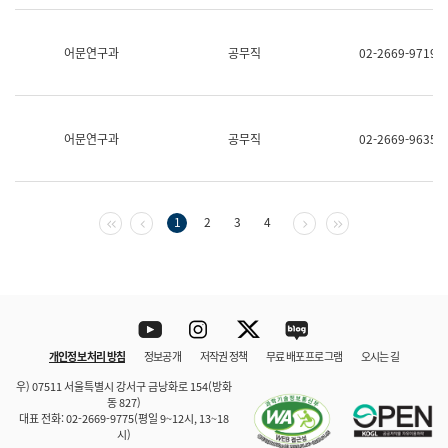
보
과
한
어문연구과
공무직
02-2669-9719
국
어
진
흥
과
어문연구과
공무직
02-2669-9635
수
어
점
자
진
첫 페이지
이전 페이지
다음 페이지
마지막 페이지
1
2
3
4
흥
과
Youtube
Instagram
Twitter
blog
개인정보 처리 방침
정보공개
저작권 정책
무료 배포 프로그램
오시는 길
바로 가기
문체부와 소속기관
우) 07511 서울특별시 강서구 금낭화로 154(방화
동 827)
대표 전화: 02-2669-9775(평일 9~12시, 13~18
시)