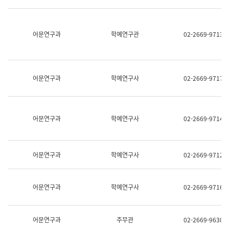
명,
교
직
육
위/
연
직
어문연구과
학예연구관
02-2669-9713
수
급,
과
전
어
화,
문
담
연
당
구
어문연구과
학예연구사
02-2669-9717
업
실
무)
어
문
연
어문연구과
학예연구사
02-2669-9714
구
과
어
문
어문연구과
학예연구사
02-2669-9712
연
구
과
(사
어문연구과
학예연구사
02-2669-9716
전
팀)
언
어
어문연구과
주무관
02-2669-9630
정