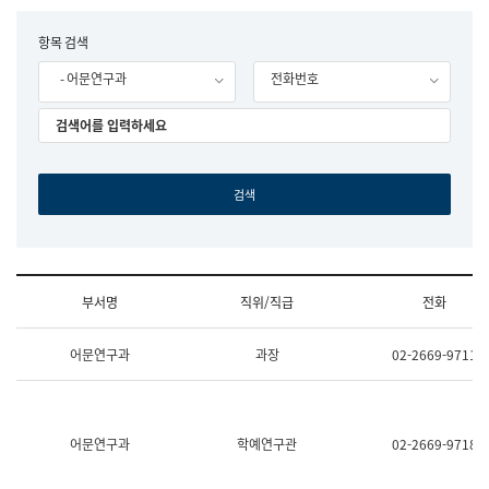
립
국
F
항목 검색
어
o
원
- 어문연구과
전화번호
r
조
m
직
도
국
어
원
원
장
기
획
연
수
부서명
직위/직급
전화
부
기
조
획
어문연구과
과장
02-2669-9711
직
운
및
영
업
과
무
공
소
공
어문연구과
학예연구관
02-2669-9718
개
언
(부
어
서
과